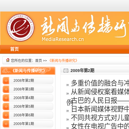
首页
您所在的位置：
首页
>>
《新闻与传播研究》
《新闻与传播研究》
2009年第2期
2008年第2期
多重价值的融合与
2008年第3期
从新闻侵权案看媒体
2008年第4期
古巴的人民日报—
例
2008年第5期
日本新闻媒体视野
2008年第6期
不同共视方式对儿
2009年第1期
女性在电视广告中